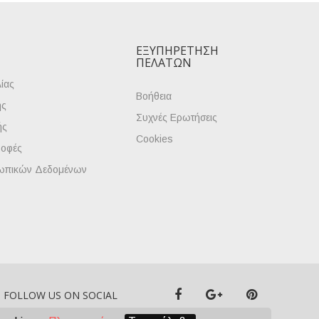
ΕΞΥΠΗΡΈΤΗΣΗ
ΠΕΛΑΤΏΝ
ίας
Βοήθεια
ής
Συχνές Ερωτήσεις
ής
Cookies
ροφές
ωπικών Δεδομένων
FOLLOW US ON SOCIAL