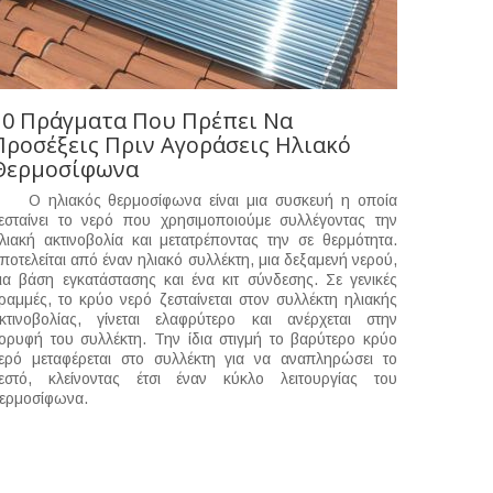
10 Πράγματα Που Πρέπει Να
Προσέξεις Πριν Αγοράσεις Ηλιακό
Θερμοσίφωνα
 ηλιακός θερμοσίφωνα είναι μια συσκευή η οποία
εσταίνει το νερό που χρησιμοποιούμε συλλέγοντας την
λιακή ακτινοβολία και μετατρέποντας την σε θερμότητα.
ποτελείται από έναν ηλιακό συλλέκτη, μια δεξαμενή νερού,
ια βάση εγκατάστασης και ένα κιτ σύνδεσης. Σε γενικές
ραμμές, το κρύο νερό ζεσταίνεται στον συλλέκτη ηλιακής
κτινοβολίας, γίνεται ελαφρύτερο και ανέρχεται στην
ορυφή του συλλέκτη. Την ίδια στιγμή το βαρύτερο κρύο
ερό μεταφέρεται στο συλλέκτη για να αναπληρώσει το
εστό, κλείνοντας έτσι έναν κύκλο λειτουργίας του
ερμοσίφωνα.