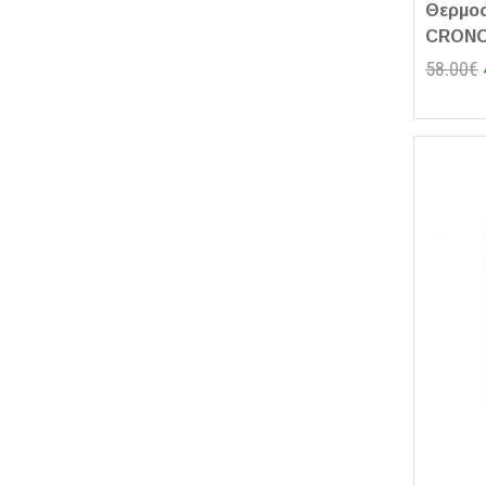
Θερμο
CRONO
58.00€