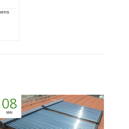
mens
08
ΜΑΙ