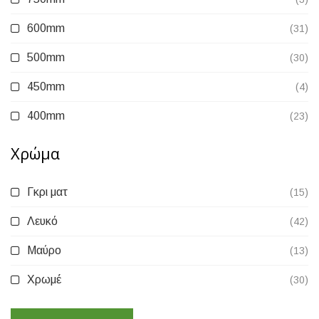
600mm
(31)
500mm
(30)
450mm
(4)
400mm
(23)
Χρώμα
Γκρι ματ
(15)
Λευκό
(42)
Μαύρο
(13)
Χρωμέ
(30)