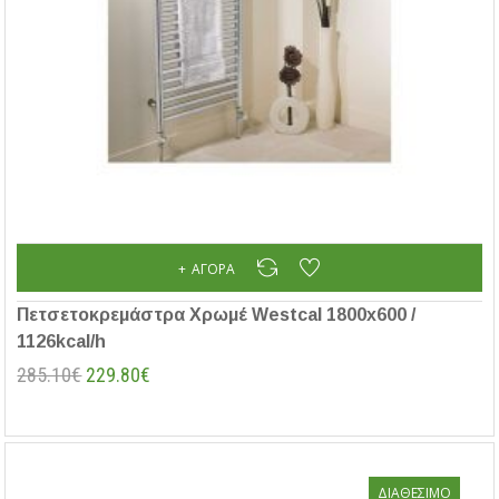
ΑΓΟΡΆ
Πετσετοκρεμάστρα Χρωμέ Westcal 1800x600 /
1126kcal/h
285.10€
229.80€
ΔΙΑΘΈΣΙΜΟ