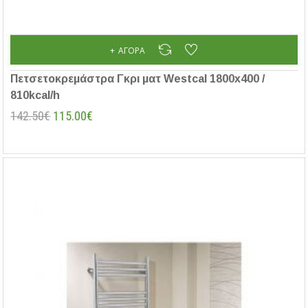
ΑΓΟΡΆ
Πετσετοκρεμάστρα Γκρι ματ Westcal 1800x400 /
810kcal/h
142.50€
115.00€