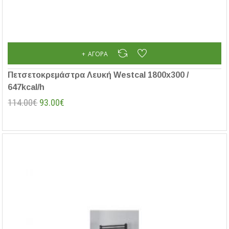
ΑΓΟΡΆ
Πετσετοκρεμάστρα Λευκή Westcal 1800x300 /
647kcal/h
114.00€
93.00€