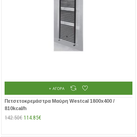
ΑΓΟΡΆ
Πετσετοκρεμάστρα Μαύρη Westcal 1800x400 /
810kcal/h
142.50€
114.85€