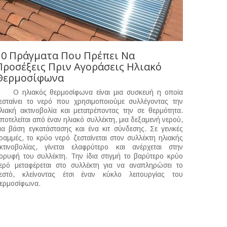
10 Πράγματα Που Πρέπει Να
Προσέξεις Πριν Αγοράσεις Ηλιακό
Θερμοσίφωνα
 ηλιακός θερμοσίφωνα είναι μια συσκευή η οποία
εσταίνει το νερό που χρησιμοποιούμε συλλέγοντας την
λιακή ακτινοβολία και μετατρέποντας την σε θερμότητα.
ποτελείται από έναν ηλιακό συλλέκτη, μια δεξαμενή νερού,
ια βάση εγκατάστασης και ένα κιτ σύνδεσης. Σε γενικές
ραμμές, το κρύο νερό ζεσταίνεται στον συλλέκτη ηλιακής
κτινοβολίας, γίνεται ελαφρύτερο και ανέρχεται στην
ορυφή του συλλέκτη. Την ίδια στιγμή το βαρύτερο κρύο
ερό μεταφέρεται στο συλλέκτη για να αναπληρώσει το
εστό, κλείνοντας έτσι έναν κύκλο λειτουργίας του
ερμοσίφωνα.