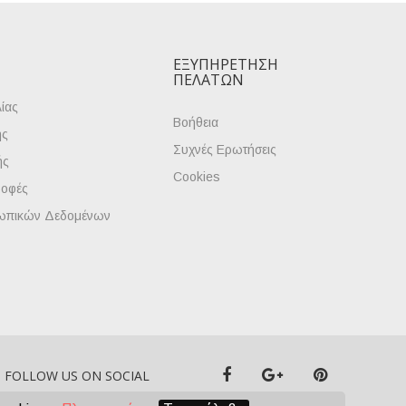
ΕΞΥΠΗΡΈΤΗΣΗ
ΠΕΛΑΤΏΝ
ίας
Βοήθεια
ής
Συχνές Ερωτήσεις
ής
Cookies
ροφές
ωπικών Δεδομένων
FOLLOW US ON SOCIAL