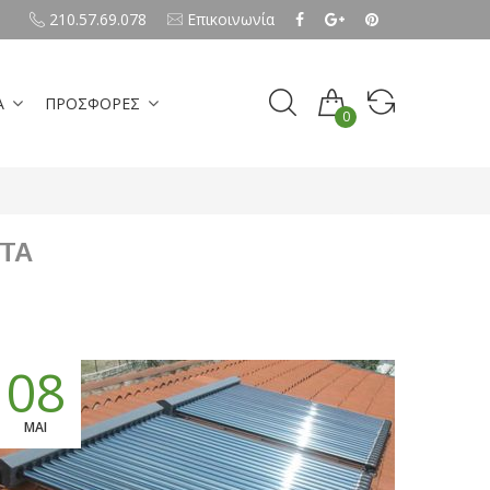
210.57.69.078
Επικοινωνία
Α
ΠΡΟΣΦΟΡΕΣ
0
ΤΑ
08
ΜΑΙ