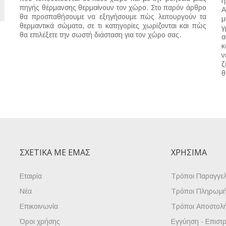
η
πηγής θέρμανσης θερμαίνουν τον χώρο. Στο παρόν άρθρο
Α
θα προσπαθήσουμε να εξηγήσουμε πώς λειτουργούν τα
μ
θερμαντικά σώματα, σε τι κατηγορίες χωρίζονται και πώς
γ
θα επιλέξετε την σωστή διάσταση για τον χώρο σας.
α
κ
ν
ζ
θ
ΣΧΕΤΙΚΆ ΜΕ ΕΜΆΣ
ΧΡΉΣΙΜΑ
Εταιρία
Τρόποι Παραγγελ
Νέα
Τρόποι Πληρωμ
Επικοινωνία
Τρόποι Αποστολ
Όροι χρήσης
Εγγύηση - Επιστ