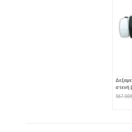
Δεξαμε
στενή 
567.00