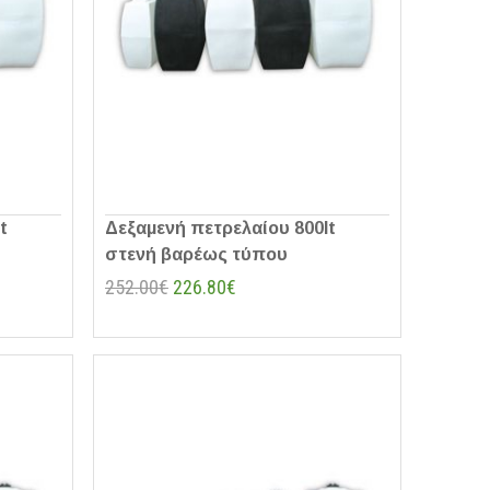
t
Δεξαμενή πετρελαίου 800lt
στενή βαρέως τύπου
252.00€
226.80€