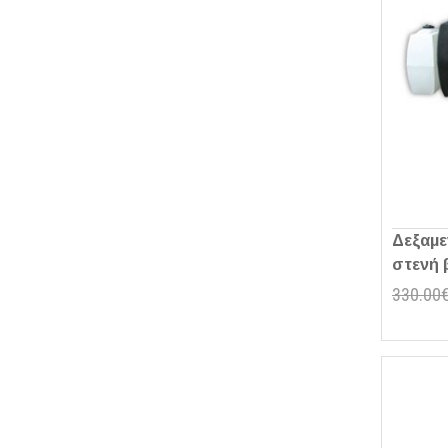
Δεξαμε
στενή 
330.00