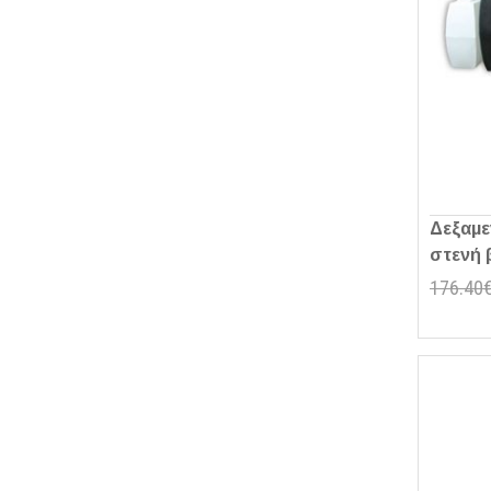
Δεξαμε
στενή 
176.40